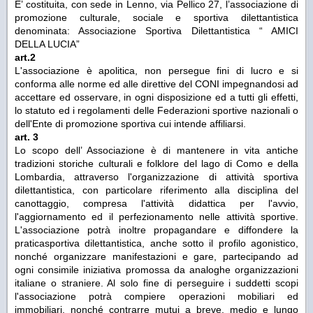
E’ costituita, con sede in Lenno, via Pellico 27, l’associazione di
promozione culturale, sociale e sportiva dilettantistica
denominata: Associazione Sportiva Dilettantistica “ AMICI
DELLA LUCIA”
art.2
L'associazione è apolitica, non persegue fini di lucro e si
conforma alle norme ed alle direttive del CONI impegnandosi ad
accettare ed osservare, in ogni disposizione ed a tutti gli effetti,
lo statuto ed i regolamenti delle Federazioni sportive nazionali o
dell'Ente di promozione sportiva cui intende affiliarsi.
art. 3
Lo scopo dell’ Associazione è di mantenere in vita antiche
tradizioni storiche culturali e folklore del lago di Como e della
Lombardia, attraverso l'organizzazione di attività sportiva
dilettantistica, con particolare riferimento alla disciplina del
canottaggio, compresa l'attività didattica per l'avvio,
l'aggiornamento ed il perfezionamento nelle attività sportive.
L'associazione potrà inoltre propagandare e diffondere la
praticasportiva dilettantistica, anche sotto il profilo agonistico,
nonché organizzare manifestazioni e gare, partecipando ad
ogni consimile iniziativa promossa da analoghe organizzazioni
italiane o straniere. Al solo fine di perseguire i suddetti scopi
l'associazione potrà compiere operazioni mobiliari ed
immobiliari, nonché contrarre mutui a breve, medio e lungo